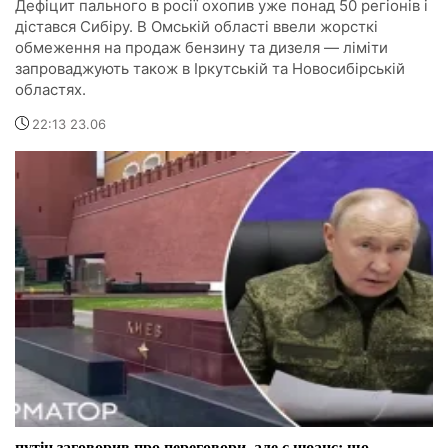
Дефіцит пального в росії охопив уже понад 50 регіонів і
дістався Сибіру. В Омській області ввели жорсткі
обмеження на продаж бензину та дизеля — ліміти
запроваджують також в Іркутській та Новосибірській
областях.
22:13 23.06
путін заговорив про переговори, але є нюанс: що