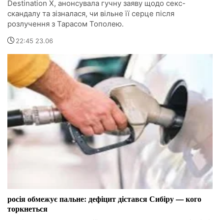
Destination X, анонсувала гучну заяву щодо секс-
скандалу та зізналася, чи вільне її серце після
розлучення з Тарасом Тополею.
22:45 23.06
росія обмежує пальне: дефіцит дістався Сибіру — кого
торкнеться