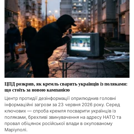
ЦПД розкрив, як кремль сварить українців із поляками:
що стоїть за новою кампанією
Центр протидії дезінформації оприлюднив головні
інформаційні загрози за 23 червня 2026 року. Серед
ключових — спроба кремля посварити українців із
поляками, брехливі звинувачення на адресу НАТО та
провал обіцянок російської влади в окупованому
Маріуполі.