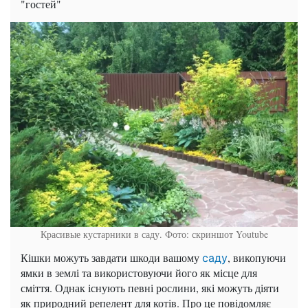
"гостей"
Красивые кустарники в саду. Фото: скриншот Youtube
Кішки можуть завдати шкоди вашому
, викопуючи
саду
ямки в землі та використовуючи його як місце для
сміття. Однак існують певні рослини, які можуть діяти
як природний репелент для котів. Про це повідомляє