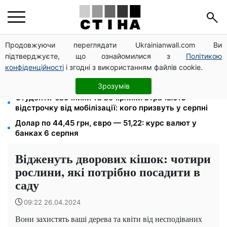
Продовжуючи переглядати Ukrainianwall.com Ви
Міст Метро частково перекриють 7-10 серпня:
підтверджуєте, що ознайомилися з
Політикою
водіям Києва радять планувати об'їзд
конфіденційності
і згодні з використанням файлів cookie.
1500 списаних, 500 виїхали одразу: обшуки у
Мукачівському ТЦК та ВЛК
Зрозумів
Студенти-заочники та вечірники втрачають
відстрочку від мобілізації: кого призвуть у серпні
Долар по 44,45 грн, євро — 51,22: курс валют у
банках 6 серпня
Відженуть дворових кішок: чотири
рослини, які потрібно посадити в
саду
09:22 26.04.2024
Вони захистять ваші дерева та квіти від несподіваних